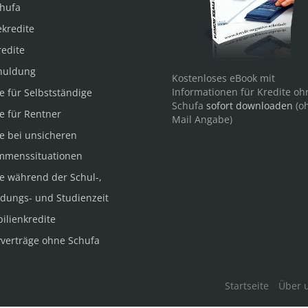
chufa
kredite
redite
huldung
Kostenloses eBook mit
Informationen für Kredite oh
e für Selbstständige
Schufa
sofort downloaden
(o
e für Rentner
Mail Angabe)
e bei unsicheren
mmenssituationen
e während der Schul-,
ldungs- und Studienzeit
ilienkredite
verträge ohne Schufa
Startseite
Über 