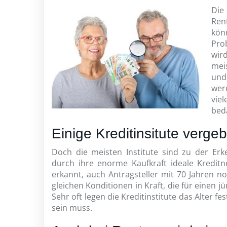
Die
Ren
kön
Pro
wird
meis
und
wer
vie
bed
Einige Kreditinsitute verge
Doch die meisten Institute sind zu der Erk
durch ihre enorme Kaufkraft ideale Kredit
erkannt, auch Antragsteller mit 70 Jahren noc
gleichen Konditionen in Kraft, die für einen j
Sehr oft legen die Kreditinstitute das Alter f
sein muss.