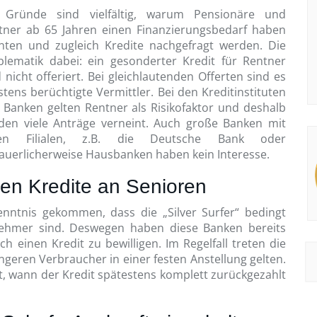
 Gründe sind vielfältig, warum Pensionäre und
tner ab 65 Jahren einen Finanzierungsbedarf haben
nten und zugleich Kredite nachgefragt werden. Die
blematik dabei: ein gesonderter Kredit für Rentner
 nicht offeriert. Bei gleichlautenden Offerten sind es
tens berüchtigte Vermittler. Bei den Kreditinstituten
 Banken gelten Rentner als Risikofaktor und deshalb
den viele Anträge verneint. Auch große Banken mit
len Filialen, z.B. die Deutsche Bank oder
auerlicherweise Hausbanken haben kein Interesse.
ben Kredite an Senioren
enntnis gekommen, dass die „Silver Surfer“ bedingt
nehmer sind. Deswegen haben diese Banken bereits
h einen Kredit zu bewilligen. Im Regelfall treten die
üngeren Verbraucher in einer festen Anstellung gelten.
est, wann der Kredit spätestens komplett zurückgezahlt