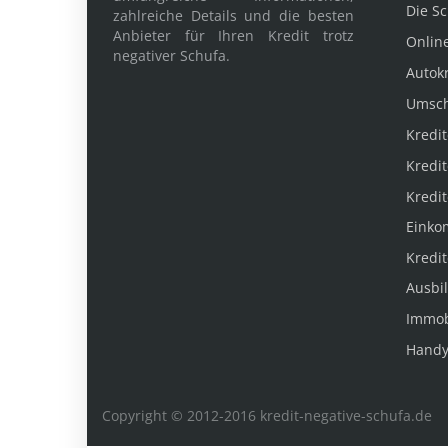
Die S
zahlreiche Details und die besten
Anbieter für Ihren Kredit trotz
Online
negativer Schufa.
Autok
Umsc
Kredit
Kredit
Kredit
Einko
Kredit
Ausbi
Immob
Handy
Copyright © 2012-2016 kredit-negative-schufa.de