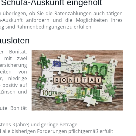
 Schufa-Auskunft eingeholt
au überlegen, ob Sie die Ratenzahlungen auch tätigen
-Auskunft anfordern und die Möglichkeiten Ihres
ag sind Rahmenbedingungen zu erfüllen.
ausloten
r Bonität.
t mit zwei
rsicherung
zeiten von
, niedrige
 positiv auf
 Zinsen und
te Bonität
tens 3 Jahre) und geringe Beträge.
d alle bisherigen Forderungen pflichtgemäß erfüllt