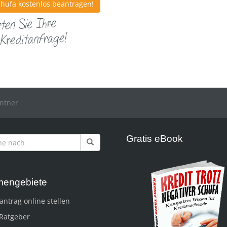
Schufa kostenlos beantragen!
entner
Gratis eBook
engebiete
antrag online stellen
 Ratgeber