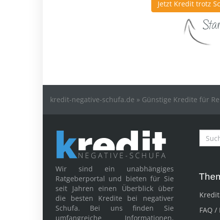
Jetzt Kredit trotz 
kredit-negative-schufa.de
»
Günstige Kredite für R
Wir sind ein unabhängiges
Them
Ratgeberportal und bieten für Sie
seit Jahren einen Überblick über
Kredit
die besten Kredite bei negativer
Schufa. Bei uns finden Sie
FAQ /
umfangreiche Informationen,