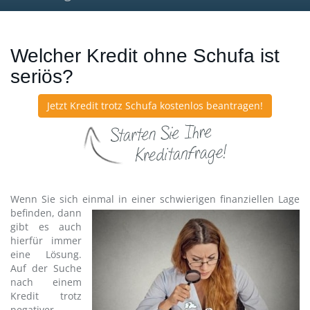
navig
Welcher Kredit ohne Schufa ist
seriös?
Jetzt Kredit trotz Schufa kostenlos beantragen!
Wenn Sie sich einmal in einer schwierigen finanziellen Lage
befinden, dann
gibt es auch
hierfür immer
eine Lösung.
Auf der Suche
nach einem
Kredit trotz
negativer